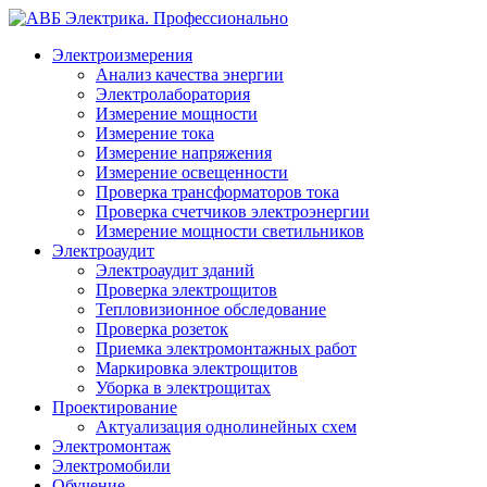
Электроизмерения
Анализ качества энергии
Электролаборатория
Измерение мощности
Измерение тока
Измерение напряжения
Измерение освещенности
Проверка трансформаторов тока
Проверка счетчиков электроэнергии
Измерение мощности светильников
Электроаудит
Электроаудит зданий
Проверка электрощитов
Тепловизионное обследование
Проверка розеток
Приемка электромонтажных работ
Маркировка электрощитов
Уборка в электрощитах
Проектирование
Актуализация однолинейных схем
Электромонтаж
Электромобили
Обучение