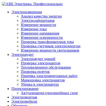
Электроизмерения
Анализ качества энергии
Электролаборатория
Измерение мощности
Измерение тока
Измерение напряжения
Измерение освещенности
Проверка трансформаторов тока
Проверка счетчиков электроэнергии
Измерение мощности светильников
Электроаудит
Электроаудит зданий
Проверка электрощитов
Тепловизионное обследование
Проверка розеток
Приемка электромонтажных работ
Маркировка электрощитов
Уборка в электрощитах
Проектирование
Актуализация однолинейных схем
Электромонтаж
Электромобили
Обучение