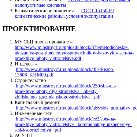
недопустимые контакты
Климатические исполнения —
ГОСТ 15150-69
климатические районы, условия эксплуатации
ПРОЕКТИРОВАНИЕ
МУ СБЦ проектирование –
http://www.minstroyrf.ru/upload/iblock/37b/metodicheskie-
ukazaniya-po-primeneniyu-spravochnikov-bazovykh-tsen-na-
proektnye-raboty-v-stroitelstve.pdf
Индексы –
http://www.minstroyrf.ru/upload/iblock/35a/Pismo-
13606_KHM09.pdf
Строительство –
http://www.minstroyrf.ru/upload/iblock/250/sbts-na-
proektnye-raboty-dlya-stroitelstva-_obekty-
zhilishchno_grazhdanskogo-stroitelstva_.pdf
Капитальный ремонт –
http://www.minstroyrf.ru/upload/iblock/ab6/sbts_normativy
Инженерные сети –
http://www.minstroyrf.ru/upload/iblock/ee2/sbts-na-
proektnye-raboty-v-stroitelstve-_kommunalnye-inzhenernye-
seti-i-sooruzheniya_.pdf
АСУ ТП –