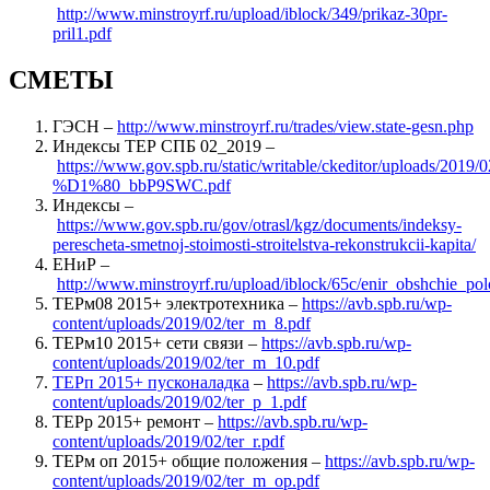
http://www.minstroyrf.ru/upload/iblock/349/prikaz-30pr-
pril1.pdf
СМЕТЫ
ГЭСН –
http://www.minstroyrf.ru/trades/view.state-gesn.php
Индексы ТЕР СПБ 02_2019 –
https://www.gov.spb.ru/static/writable/ckeditor/uploads/2019/
%D1%80_bbP9SWC.pdf
Индексы –
https://www.gov.spb.ru/gov/otrasl/kgz/documents/indeksy-
perescheta-smetnoj-stoimosti-stroitelstva-rekonstrukcii-kapita/
ЕНиР –
http://www.minstroyrf.ru/upload/iblock/65c/enir_obshchie_po
ТЕРм08 2015+ электротехника –
https://avb.spb.ru/wp-
content/uploads/2019/02/ter_m_8.pdf
ТЕРм10 2015+ сети связи –
https://avb.spb.ru/wp-
content/uploads/2019/02/ter_m_10.pdf
ТЕРп 2015+ пусконаладка
–
https://avb.spb.ru/wp-
content/uploads/2019/02/ter_p_1.pdf
ТЕРр 2015+ ремонт –
https://avb.spb.ru/wp-
content/uploads/2019/02/ter_r.pdf
ТЕРм оп 2015+ общие положения –
https://avb.spb.ru/wp-
content/uploads/2019/02/ter_m_op.pdf