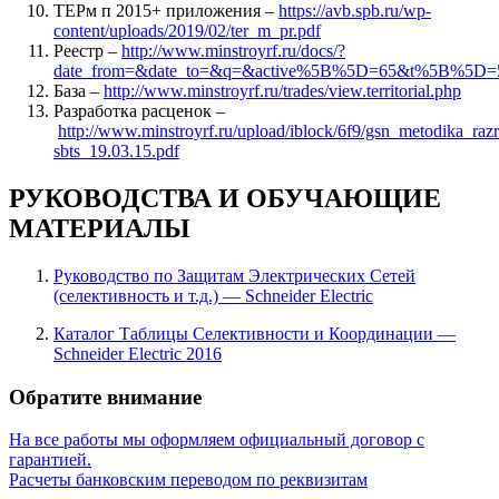
ТЕРм п 2015+ приложения –
https://avb.spb.ru/wp-
content/uploads/2019/02/ter_m_pr.pdf
Реестр –
http://www.minstroyrf.ru/docs/?
date_from=&date_to=&q=&active%5B%5D=65&t%5B%5D=
База –
http://www.minstroyrf.ru/trades/view.territorial.php
Разработка расценок –
http://www.minstroyrf.ru/upload/iblock/6f9/gsn_metodika_razr
sbts_19.03.15.pdf
РУКОВОДСТВА И ОБУЧАЮЩИЕ
МАТЕРИАЛЫ
Руководство по Защитам Электрических Сетей
(селективность и т.д.) — Schneider Electric
Каталог Таблицы Селективности и Координации —
Schneider Electric 2016
Обратите внимание
На все работы мы оформляем официальный договор с
гарантией.
Расчеты банковским переводом по реквизитам