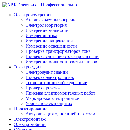
Электроизмерения
Анализ качества энергии
Электролаборатория
Измерение мощности
Измерение тока
Измерение напряжения
Измерение освещенности
Проверка трансформаторов тока
Проверка счетчиков электроэнергии
Измерение мощности светильников
Электроаудит
Электроаудит зданий
Проверка электрощитов
Тепловизионное обследование
Проверка розеток
Приемка электромонтажных работ
Маркировка электрощитов
Уборка в электрощитах
Проектирование
Актуализация однолинейных схем
Электромонтаж
Электромобили
Обучение